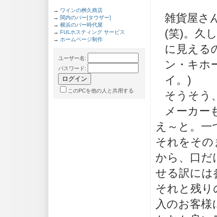
→
ワインの桝久商店
雑貨屋さ
→
関内のバー[タウザー]
→
横浜のバー時代屋
(笑)。
→
FULホスティング サービス
→
ホームページ制作
に見える
ユーザー名
:
ン・キホ
パスワード
:
イ。)
このPCを他の人と共用する
そうそう
メーカー
え～と。一
それをその
から、口だ
せる訳には
それと残り
入のお客様