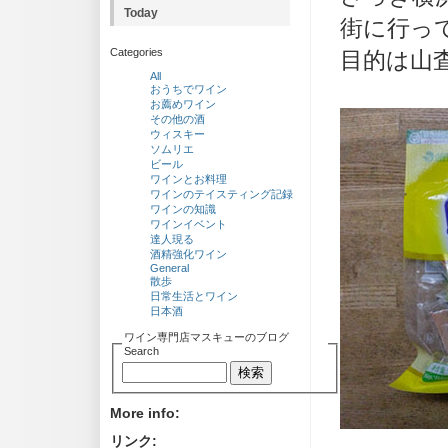
Today
街に行って
Categories
目的は山査
All
おうちでワイン
お薦めワイン
その他の酒
ウィスキー
ソムリエ
ビール
ワインとお料理
ワインのテイスティング記録
ワインの知識
ワインイベント
達人現る
酒精強化ワイン
General
散歩
日常生活とワイン
日本酒
ワイン専門店マスキューのブログ
Search
More info:
リンク: