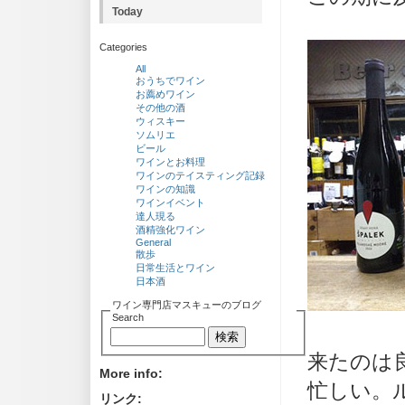
Today
Categories
All
おうちでワイン
お薦めワイン
その他の酒
ウィスキー
ソムリエ
ビール
ワインとお料理
ワインのテイスティング記録
ワインの知識
ワインイベント
達人現る
酒精強化ワイン
General
散歩
日常生活とワイン
日本酒
ワイン専門店マスキューのブログ
Search
来たのは
More info:
忙しい。
リンク: