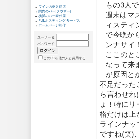
もの3人
→
ワインの桝久商店
→
関内のバー[タウザー]
週末はマ
→
横浜のバー時代屋
→
FULホスティング サービス
ィスティ
→
ホームページ制作
で今晩か
ユーザー名
:
ンナサイ
パスワード
:
ここのと
このPCを他の人と共用する
なって来
が原因と
不足だった
ら言わせれ
ょ！特にリ
格だけは上
ラインナッ
ですね(笑