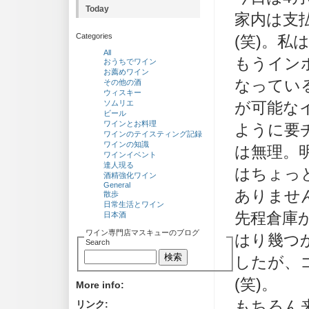
Today
家内は支
Categories
(笑)。私
All
もうイン
おうちでワイン
お薦めワイン
なってい
その他の酒
ウィスキー
ソムリエ
が可能な
ビール
ワインとお料理
ように要
ワインのテイスティング記録
ワインの知識
は無理。
ワインイベント
達人現る
はちょっ
酒精強化ワイン
General
ありませ
散歩
日常生活とワイン
先程倉庫
日本酒
ワイン専門店マスキューのブログ
はり幾つ
Search
したが、
(笑)。
More info:
もちろん
リンク: