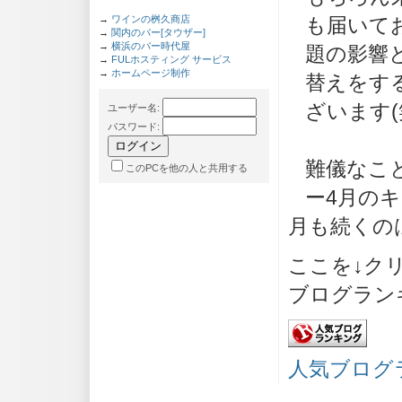
→
ワインの桝久商店
も届いてお
→
関内のバー[タウザー]
→
横浜のバー時代屋
題の影響
→
FULホスティング サービス
→
ホームページ制作
替えをす
ざいます(
ユーザー名
:
パスワード
:
難儀なこ
このPCを他の人と共用する
ー4月のキ
月も続くの
ここを↓ク
ブログラン
人気ブログ