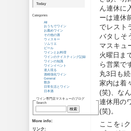
Today
ん連休に
Categories
ーは連休
All
でレスト
おうちでワイン
お薦めワイン
バタしそ
その他の酒
ウィスキー
ソムリエ
マスキュ
ビール
ワインとお料理
火曜日ま
ワインのテイスティング記録
ワインの知識
ら営業で
ワインイベント
達人現る
丸3日も
酒精強化ワイン
General
家内は着
散歩
日常生活とワイン
(笑)、
日本酒
ワイン専門店マスキューのブログ
連休用の
Search
(笑)。
More info:
ここを↓
リンク: