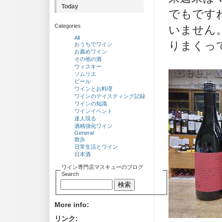
Today
でもです
Categories
いません
All
りまくっ
おうちでワイン
お薦めワイン
その他の酒
ウィスキー
ソムリエ
ビール
ワインとお料理
ワインのテイスティング記録
ワインの知識
ワインイベント
達人現る
酒精強化ワイン
General
散歩
日常生活とワイン
日本酒
ワイン専門店マスキューのブログ
Search
More info:
リンク: