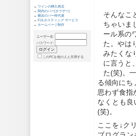
→
ワインの桝久商店
→
関内のバー[タウザー]
そんなこ
→
横浜のバー時代屋
→
FULホスティング サービス
ちゃいま
→
ホームページ制作
ール系の
ユーザー名
:
た。やは
パスワード
:
みたくな
このPCを他の人と共用する
に言うと
た(笑)
る傾向にち
思わず食指
なくとも良
(笑)。
ここを↓ク
ブログラン