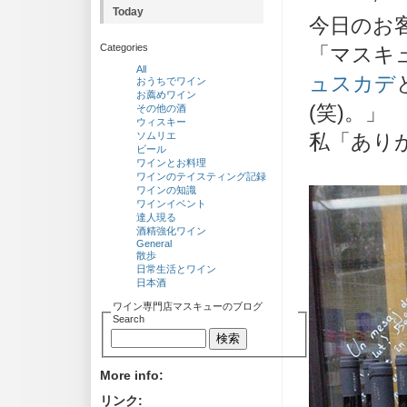
Today
今日のお
Categories
「マスキ
All
ュスカデ
おうちでワイン
お薦めワイン
(笑)。」
その他の酒
ウィスキー
ソムリエ
私「あり
ビール
ワインとお料理
ワインのテイスティング記録
ワインの知識
ワインイベント
達人現る
酒精強化ワイン
General
散歩
日常生活とワイン
日本酒
ワイン専門店マスキューのブログ
Search
More info:
リンク: