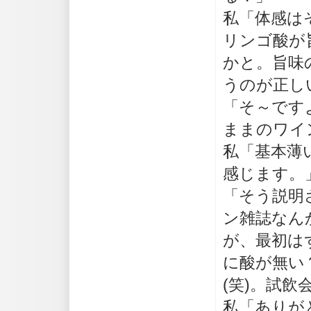
私「体感は
リンゴ酸が
かと。旨味
うのが正し
「そ～です
ままのワイ
私「基本薄
感じます。
「そう説明
ン雑誌なん
が、最初は
に酸が無い
(笑)。試飲
私「ありが