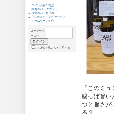
→
ワインの桝久商店
→
関内のバー[タウザー]
→
横浜のバー時代屋
→
FULホスティング サービス
→
ホームページ制作
ユーザー名
:
パスワード
:
このPCを他の人と共用する
「このミュ
酸っぱ旨い
つと旨さが
る？」