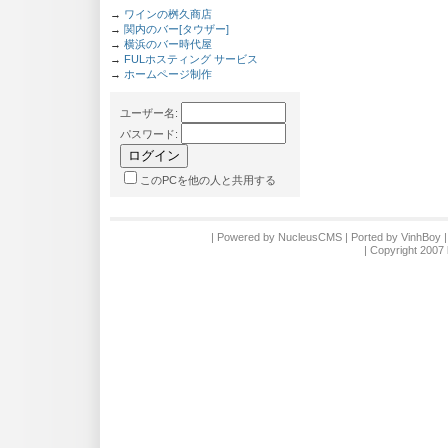
→
ワインの桝久商店
→
関内のバー[タウザー]
→
横浜のバー時代屋
→
FULホスティング サービス
→
ホームページ制作
ユーザー名
:
パスワード
:
このPCを他の人と共用する
| Powered by
NucleusCMS
| Ported by
VinhBoy
|
| Copyright 2007