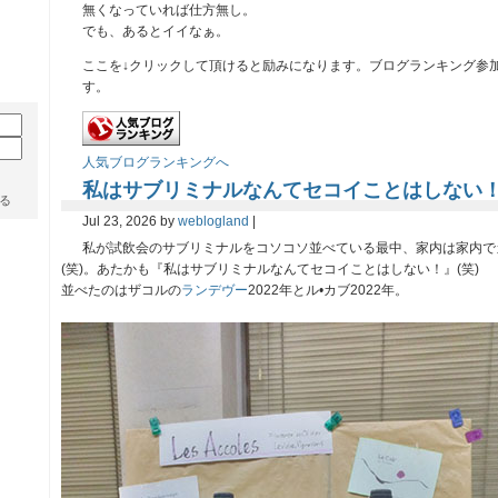
無くなっていれば仕方無し。
でも、あるとイイなぁ。
ここを↓クリックして頂けると励みになります。ブログランキング参
す。
人気ブログランキングへ
私はサブリミナルなんてセコイことはしない
る
Jul 23, 2026 by
weblogland
|
私が試飲会のサブリミナルをコソコソ並べている最中、家内は家内で
(笑)。あたかも『私はサブリミナルなんてセコイことはしない！』(笑)
並べたのはザコルの
ランデヴー
2022年とル•カブ2022年。