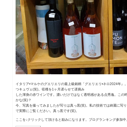
イタリア•マルケのグエリエリの最上級銘柄「グエリエリ•ネロ2024年
つキュヴェ(笑)。収穫を1ヶ月遅らせて遅摘み
した渾身の赤ワインです。濃いだけではなく透明感がある点秀逸。この
かな(笑)？
今、写真を撮ってみましたが写りは真っ黒(笑)。私の技術では綺麗に写
で実際にご覧ください。真っ黒です(笑)。
ここを↓クリックして頂けると励みになります。ブログランキング参加中