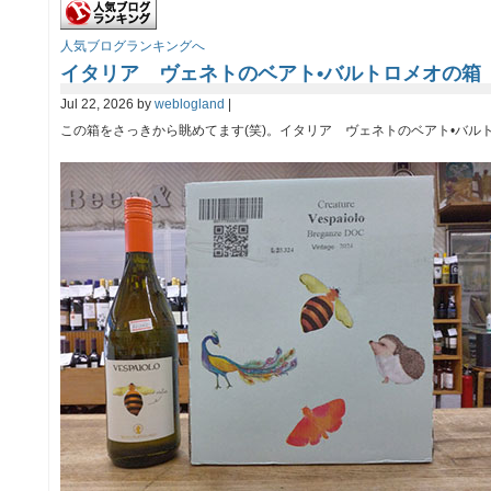
人気ブログランキングへ
イタリア ヴェネトのベアト•バルトロメオの箱
Jul 22, 2026 by
weblogland
|
この箱をさっきから眺めてます(笑)。イタリア ヴェネトのベアト•バル