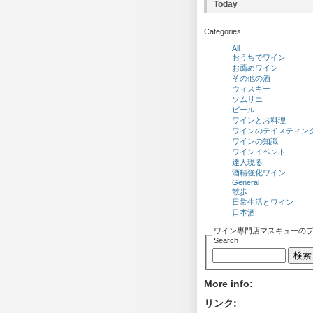
Today
Categories
All
おうちでワイン
お薦めワイン
その他の酒
ウィスキー
ソムリエ
ビール
ワインとお料理
ワインのテイスティン
ワインの知識
ワインイベント
達人現る
酒精強化ワイン
General
散歩
日常生活とワイン
日本酒
ワイン専門店マスキューの
Search
More info:
リンク: