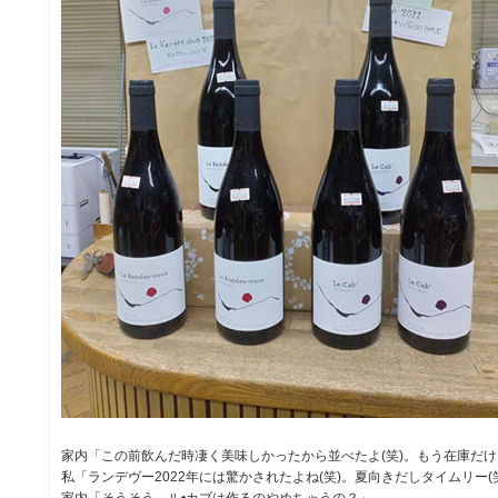
家内「この前飲んだ時凄く美味しかったから並べたよ(笑)。もう在庫だ
私「ランデヴー2022年には驚かされたよね(笑)。夏向きだしタイムリー(