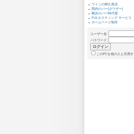
→
ワインの桝久商店
→
関内のバー[タウザー]
→
横浜のバー時代屋
→
FULホスティング サービス
→
ホームページ制作
ユーザー名
:
パスワード
:
このPCを他の人と共用す