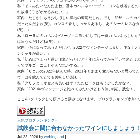
家内「そうそう、ル•カブは作るのやめちゃうの？」
私「そ～みたいなんだよね。基本カベルネ•ソーヴィニヨンを栽培するの
れ故凄く手がかかるみたい。」
家内「たしかにもう少し涼しい産地の葡萄だしね。でも、私ザコルのカベ
だったんだよね(笑)。カシスの香もしっかりあるし、あのシームレスな
(笑)。」
私「ローヌ辺のカベルネ•ソーヴィニヨンにしては一番カベルネらしいかな
は違うんだけどね(笑)。」
家内「今になって思うんだけど、2022年ヴィンテージは良い。少なくとも2
ンシャルが高い。」
私「初めはちょっと硬い印象だったけど今年に入ってから開いて来たよね
くてブルゴーニュもそんな気がする。」
家内「ザコルの2022年飲んだ時、2021年とあまり変わらないと思ってた
ヴーは今飲んでとても美味しい(笑)。」
私「グリフとミオセヌも良いはず！ただピークはもう少し先かな？」
家内「2021年ヴィンテージと比べてみたいけどもう無い(笑)。残念！」
ここを↓クリックして頂けると励みになります。ブログランキング参加中
人気ブログランキングへ
試飲会に間に合わなかったワインにしましょう
Jul 23, 2026 by
weblogland
|