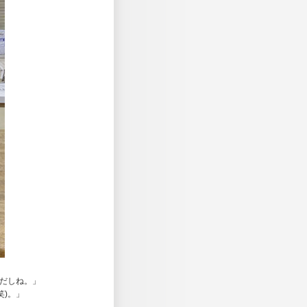
けだしね。」
笑)。」