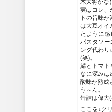
木大将かな(
実はコレ、
トの旨味が
は大豆オイ
たように感
パスタソー
ング代わり
(笑)。
鯖とトマト
なに深みは
酸味が熟成
う～ん。
缶詰は偉大(
ここを↓ク