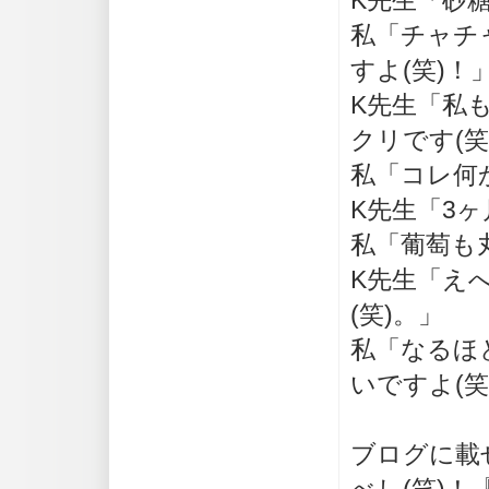
K先生「砂
私「チャチ
すよ(笑)！
K先生「私
クリです(笑
私「コレ何
K先生「3
私「葡萄も
K先生「え
(笑)。」
私「なるほ
いですよ(
ブログに載