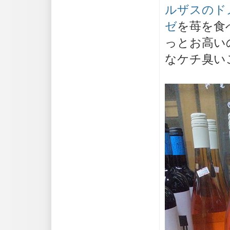
ルザスのド
ゼ
を苺を食
っとお高い
なケチ臭い