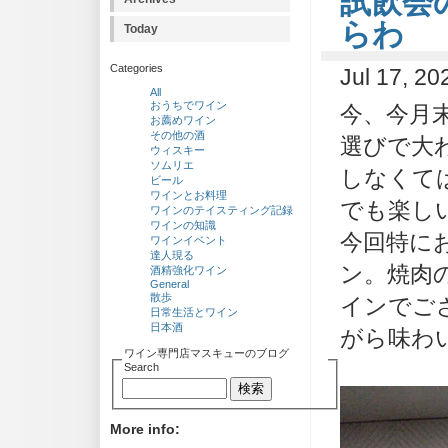
試飲会
らわ
Today
Categories
Jul 17, 2
All
おうちでワイン
今、今月
お薦めワイン
その他の酒
選びで大
ウィスキー
ソムリエ
しなくて
ビール
ワインとお料理
でも楽しい
ワインのテイスティング記録
ワインの知識
今回特に
ワインイベント
達人現る
ン。焼肉
酒精強化ワイン
General
散歩
インでご
日常生活とワイン
日本酒
がら味わ
ワイン専門店マスキューのブログ
Search
More info: