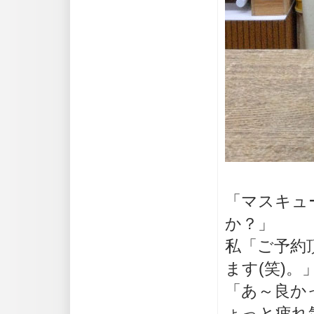
「マスキュ
か？」
私「ご予約
ます(笑)。
「あ～良か
ょっと疲れ