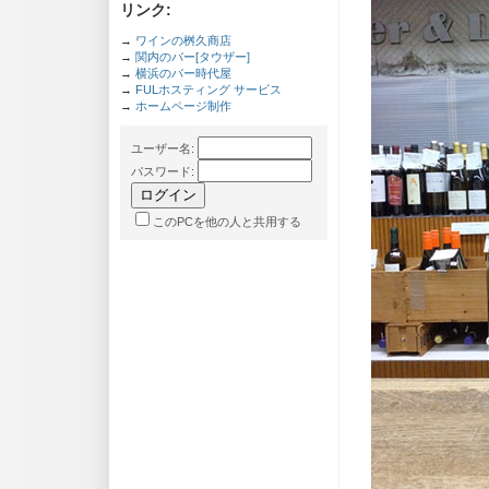
リンク:
→
ワインの桝久商店
→
関内のバー[タウザー]
→
横浜のバー時代屋
→
FULホスティング サービス
→
ホームページ制作
ユーザー名
:
パスワード
:
このPCを他の人と共用する