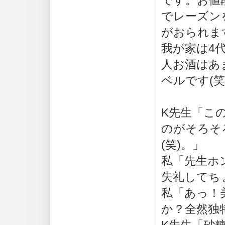
です。お値
でレーズン
がおられま
我が家は4
人お酒はあ
ベルです(笑
K先生「こ
のがそろそ
(笑)。」
私「先生ホ
失礼してち
私「あっ！
か？全然独