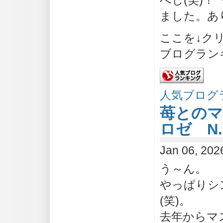
べし(笑)
ました。あ
ここを↓ク
ブログラン
人気ブログ
苺とのマ
ロゼ N
Jan 06, 202
う～ん。
やっぱりシ
(笑)。
去年からマ