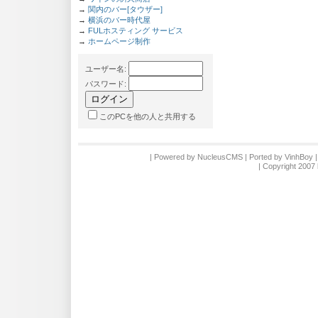
→
関内のバー[タウザー]
→
横浜のバー時代屋
→
FULホスティング サービス
→
ホームページ制作
ユーザー名
:
パスワード
:
このPCを他の人と共用する
| Powered by
NucleusCMS
| Ported by
VinhBoy
|
| Copyright 2007