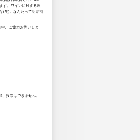
ます。ワインに対する理
(笑)。なんたって明治期
加中。ご協力お願いしま
加、投票はできません。